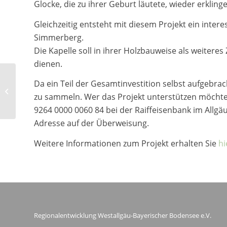
Glocke, die zu ihrer Geburt läutete, wieder erkling
Gleichzeitig entsteht mit diesem Projekt ein inter
Simmerberg.
Die Kapelle soll in ihrer Holzbauweise als weite
dienen.
Vergabe Leistungen zum LEADER-
Da ein Teil der Gesamtinvestition selbst aufgebra
Projekt „Satellitenstandorte zur
zu sammeln. Wer das Projekt unterstützen möchte, 
Lindauer...
9264 0000 0060 84 bei der Raiffeisenbank im Allgä
Adresse auf der Überweisung.
Weitere Informationen zum Projekt erhalten Sie
hi
Regionalentwicklung Westallgäu-Bayerischer Bodensee e.V.