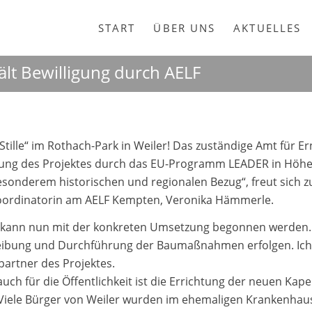
START
ÜBER UNS
AKTUELLES
hält Bewilligung durch AELF
Stille“ im Rothach-Park in Weiler! Das zuständige Amt für E
ung des Projektes durch das EU-Programm LEADER in Höhe vo
sonderem historischen und regionalen Bezug“, freut sich
ordinatorin am AELF Kempten, Veronika Hämmerle.
 kann nun mit der konkreten Umsetzung begonnen werden. 
reibung und Durchführung der Baumaßnahmen erfolgen. Ich e
artner des Projektes.
h für die Öffentlichkeit ist die Errichtung der neuen Kapell
. Viele Bürger von Weiler wurden im ehemaligen Krankenhau