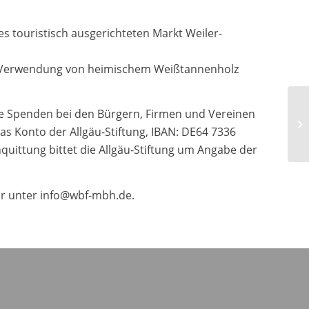
es touristisch ausgerichteten Markt Weiler-
rte Verwendung von heimischem Weißtannenholz
Be
ele Spenden bei den Bürgern, Firmen und Vereinen
un
as Konto der Allgäu-Stiftung, IBAN: DE64 7336
Ra
quittung bittet die Allgäu-Stiftung um Angabe der
er unter info@wbf-mbh.de.