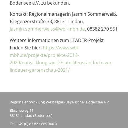
Bodensee e.V. zu bekunden.
Kontakt: Regionalmanagerin Jasmin Sommerweiß,
Bregenzerstraße 33, 88131 Lindau,
jasmin.sommerweiss@wbf-mbh.de
, 08382 270 551
Weitere Informationen zum LEADER-Projekt
finden Sie hier:
https://www.wbf-
mbh.de/projekte/projekte-2014-
2020/entwicklungsziel-2/satellitenstandorte-zur-
lindauer-gartenschau-2021/
Regionalentwicklung Westallgäu-Bayerischer Bodensee e.V.
Bleicheweg 11
88131 Lindau (Bodensee)
Tel.: +49 (0) 83 82 / 889 300 0