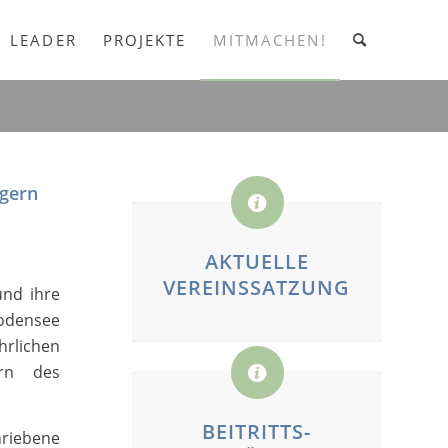
LEADER
PROJEKTE
MITMACHEN!
 gern
AKTUELLE
VEREINSSATZUNG
und ihre
Bodensee
rlichen
ern des
BEITRITTS-
riebene