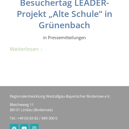
Besuchertag LEADER-
Projekt „Alte Schule“ in
Grünenbach
in
Pressemitteilungen
Weiterlesen
Regionalentwicklung Westallgäu-Bayerischer Bodensee e.V.
Bleicheweg 11
88131 Lindau (Bodensee)
Tel.: +49 (0) 83 82 / 889 300 0