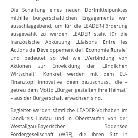
Die Schaffung eines neuen Dorfmittelpunktes
mithilfe bürgerschaftlichen Engagements war
ausschlaggebend, um für die LEADER-Förderung
ausgewählt zu werden. LEADER steht für die
französische Abkürzung „
L
iaisons
E
ntre les
A
ctions de
D
éveloppement de l‘
E
conomie
R
urale“
und bedeutet so viel wie „Verbindung von
Aktionen zur Entwicklung der Ländlichen
Wirtschaft“. Konkret werden mit dem EU-
Finanztopf innovative Ideen bezuschusst, die –
getreu dem Motto „Bürger gestalten ihre Heimat“
– aus der Bürgerschaft erwachsen sind.
Begleitet werden sämtliche LEADER-Vorhaben im
Landkreis Lindau und in Oberstaufen von der
Westallgäu-Bayerischer Bodensee
Fördergesellschaft (WBF), die ihren Sitz in