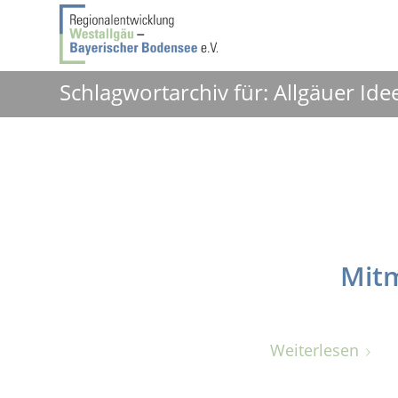
Schlagwortarchiv für: Allgäuer I
Mitm
Weiterlesen