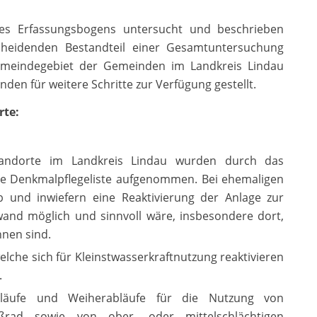
ines Erfassungsbogens untersucht und beschrieben
cheidenden Bestandteil einer Gesamtuntersuchung
emeindegebiet der Gemeinden im Landkreis Lindau
den für weitere Schritte zur Verfügung gestellt.
rte:
andorte im Landkreis Lindau wurden durch das
ie Denkmalpflegeliste aufgenommen. Bei ehemaligen
b und inwiefern eine Reaktivierung der Anlage zur
and möglich und sinnvoll wäre, insbesondere dort,
nnen sind.
lche sich für Kleinstwasserkraftnutzung reaktivieren
.
läufe und Weiherabläufe für die Nutzung von
ßrad sowie von ober- oder mittelschlächtigen