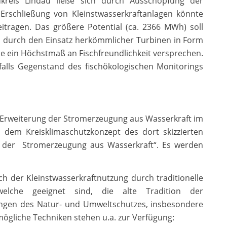
kreis Lindau ließe sich durch Ausschöpfung der
 Erschließung von Kleinstwasserkraftanlagen könnte
tragen. Das größere Potential (ca. 2366 MWh) soll
, durch den Einsatz herkömmlicher Turbinen in Form
e ein Höchstmaß an Fischfreundlichkeit versprechen.
falls Gegenstand des fischökologischen Monitorings
 Erweiterung der Stromerzeugung aus Wasserkraft im
s dem Kreisklimaschutzkonzept des dort skizzierten
ng der Stromerzeugung aus Wasserkraft“. Es werden
ch der Kleinstwasserkraftnutzung durch traditionelle
welche geeignet sind, die alte Tradition der
angen des Natur- und Umweltschutzes, insbesondere
mögliche Techniken stehen u.a. zur Verfügung: