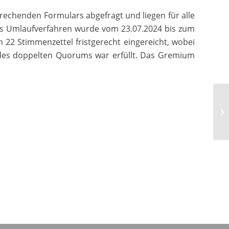
rechenden Formulars abgefragt und liegen für alle
Das Umlaufverfahren wurde vom 23.07.2024 bis zum
2 Stimmenzettel fristgerecht eingereicht, wobei
 des doppelten Quorums war erfüllt. Das Gremium
3.
En
st