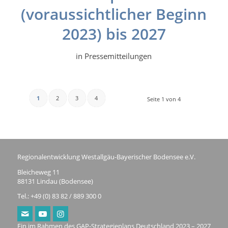
(voraussichtlicher Beginn
2023) bis 2027
in
Pressemitteilungen
1
2
3
4
Seite 1 von 4
Regionalentwicklung Westallgäu-Bayerischer Bodensee e.V.
Bleicheweg 11
88131 Lindau (Bodensee)
Tel.: +49 (0) 83 82 / 889 300 0
Ein im Rahmen des GAP-Strategieplans Deutschland 2023 – 2027